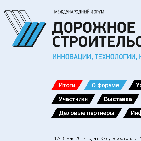
Итоги
О форуме
У
Участники
Выставка
Деловые партнеры
Ин
17-18 мая 2017 года в Калуге состоялс